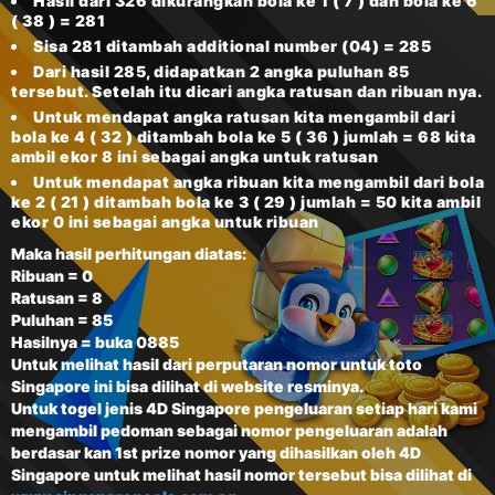
Hasil dari 326 dikurangkan bola ke 1 ( 7 ) dan bola ke 6
( 38 ) = 281
Sisa 281 ditambah additional number (04) = 285
Dari hasil 285, didapatkan 2 angka puluhan 85
tersebut. Setelah itu dicari angka ratusan dan ribuan nya.
Untuk mendapat angka ratusan kita mengambil dari
bola ke 4 ( 32 ) ditambah bola ke 5 ( 36 ) jumlah = 68 kita
ambil ekor 8 ini sebagai angka untuk ratusan
Untuk mendapat angka ribuan kita mengambil dari bola
ke 2 ( 21 ) ditambah bola ke 3 ( 29 ) jumlah = 50 kita ambil
ekor 0 ini sebagai angka untuk ribuan
Maka hasil perhitungan diatas:
Ribuan = 0
Ratusan = 8
Puluhan = 85
Hasilnya = buka
0885
Untuk melihat hasil dari perputaran nomor untuk toto
Singapore ini bisa dilihat di website resminya.
Untuk togel jenis 4D Singapore pengeluaran setiap hari kami
mengambil pedoman sebagai nomor pengeluaran adalah
berdasar kan 1st prize nomor yang dihasilkan oleh 4D
Singapore untuk melihat hasil nomor tersebut bisa dilihat di