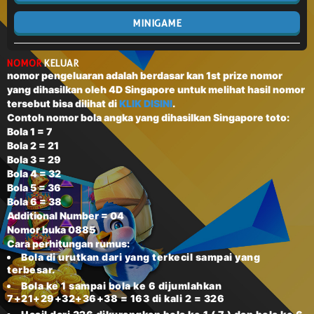
MINIGAME
NOMOR
KELUAR
nomor pengeluaran adalah berdasar kan 1st prize nomor
yang dihasilkan oleh 4D Singapore untuk melihat hasil nomor
tersebut bisa dilihat di
KLIK DISINI
.
Contoh nomor bola angka yang dihasilkan Singapore toto:
Bola 1 = 7
Bola 2 = 21
Bola 3 = 29
Bola 4 = 32
Bola 5 = 36
Bola 6 = 38
Additional Number = 04
Nomor buka
0885
Cara perhitungan rumus:
Bola di urutkan dari yang terkecil sampai yang
terbesar.
Bola ke 1 sampai bola ke 6 dijumlahkan
7+21+29+32+36+38 = 163 di kali 2 = 326