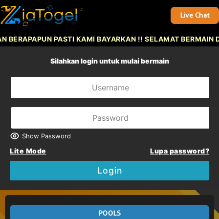
Live Chat
BERAPAPUN PASTI KAMI BAYARKAN !! SELAMAT BERMAIN D
Silahkan login untuk mulai bermain
Show Password
Lite Mode
Lupa password?
Login
POOLS