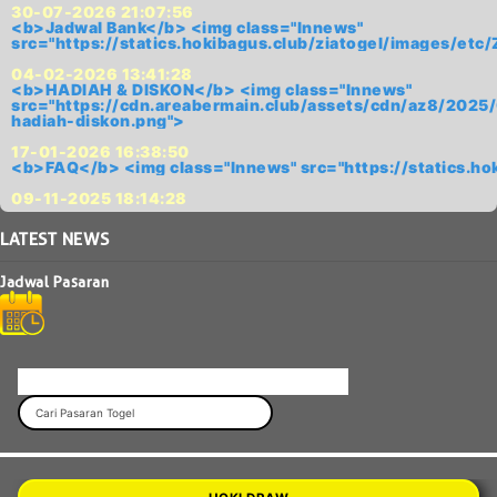
30-07-2026 21:07:56
<b>Jadwal Bank</b> <img class="lnnews"
src="https://statics.hokibagus.club/ziatogel/images/
04-02-2026 13:41:28
<b>HADIAH & DISKON</b> <img class="lnnews"
src="https://cdn.areabermain.club/assets/cdn/az8/2
hadiah-diskon.png">
17-01-2026 16:38:50
<b>FAQ</b> <img class="lnnews" src="https://statics.h
09-11-2025 18:14:28
LATEST
NEWS
Jadwal Pasaran
JADWAL PASARAN ZIATOGEL