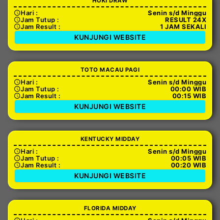
HOKI DRAW
Hari :
Senin s/d Minggu
Jam Tutup :
RESULT 24X
Jam Result :
1 JAM SEKALI
KUNJUNGI WEBSITE
TOTO MACAU PAGI
Hari :
Senin s/d Minggu
Jam Tutup :
00:00 WIB
Jam Result :
00:15 WIB
KUNJUNGI WEBSITE
KENTUCKY MIDDAY
Hari :
Senin s/d Minggu
Jam Tutup :
00:05 WIB
Jam Result :
00:20 WIB
KUNJUNGI WEBSITE
FLORIDA MIDDAY