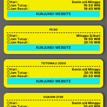
Hari :
Senin s/d Minggu
Jam Tutup :
19:30 WIB
Jam Result :
19:45 WIB
KUNJUNGI WEBSITE
PCSO
Hari :
Minggu (Libur)
Jam Tutup :
19:50 WIB
Jam Result :
20:10 WIB
KUNJUNGI WEBSITE
TOTOMALI 2030
Hari :
Senin s/d Minggu
Jam Tutup :
20:15 WIB
Jam Result :
20:30 WIB
KUNJUNGI WEBSITE
HUAHIN 2100
Hari :
Senin s/d Minggu
Jam Tutup :
20:45 WIB