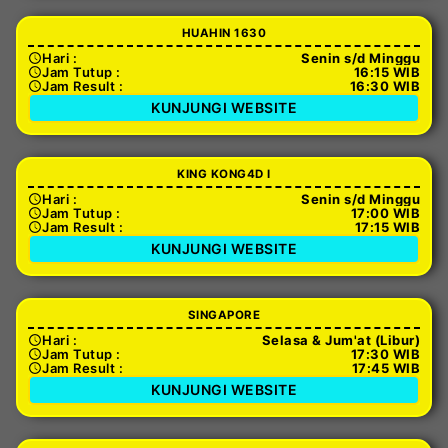
HUAHIN 1630
Hari :
Senin s/d Minggu
Jam Tutup :
16:15 WIB
Jam Result :
16:30 WIB
KUNJUNGI WEBSITE
KING KONG4D I
Hari :
Senin s/d Minggu
Jam Tutup :
17:00 WIB
Jam Result :
17:15 WIB
KUNJUNGI WEBSITE
SINGAPORE
Hari :
Selasa & Jum'at (Libur)
Jam Tutup :
17:30 WIB
Jam Result :
17:45 WIB
KUNJUNGI WEBSITE